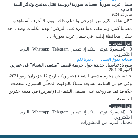
شمال غرب سوريا: هجمات سورية/روسية تقتل مدنيين وتدمّر البنية
التحتية
يناير 26, 2024
“كان هناك الكثير من الجرحى والقتلى ذاك اليوم، لا أعرف أسماؤهم،
مصابنا كبير، ولم يبقى لدينا قدرة على التركيز.” بهذه الكلمات وصف أحد
سكان محافظة إدلب، في شمال غرب سوريا، …
إقرأ المزيد
0
فيسبوك
تويتر
لينكد إن
تمبلر
Telegram
Whatsapp
البريد
الالكتروني
صحافة حقوق الإنسان
اخترنا لكم
سوريا: تفاصيل جديدة حول جريمة قصف “مشفى الشفاء” في عفرين
أكتوبر 20, 2021
خلفية عن هجوم مشفى الشفاء (عفرين): بتاريخ 12 حزيران/يونيو 2021،
وفي حوالي الساعة السابعة مساءً بالتوقيت المحلّي السوري، سقطت
عدّة قذائف صاروخية على مشفى الشفاء[1] (عفرين) في مدينة عفرين
الخاضعة …
إقرأ المزيد
0
فيسبوك
تويتر
لينكد إن
تمبلر
Telegram
Whatsapp
البريد
الالكتروني
تحميل المزيد من المنشورات