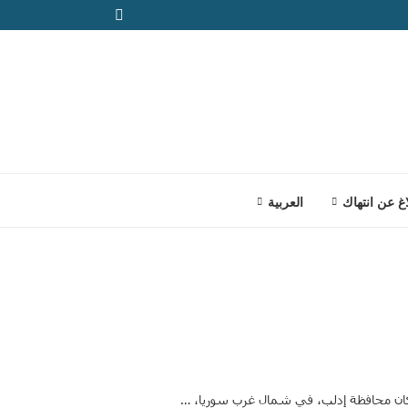
اغ عن انتهاك
العربية
 سكان محافظة إدلب، في شمال غرب سوريا، …