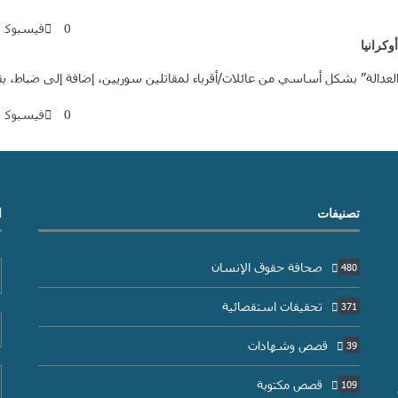
0
فيسبوك
كرانيا
دالة” بشكل أساسي من عائلات/أقرباء لمقاتلين سوريين، إضافة إلى ضباط، بقيا
0
فيسبوك
تصنيفات
ا
صحافة حقوق الإنسان
480
تحقيقات استقصائية
371
قصص وشهادات
39
قصص مكتوبة
109