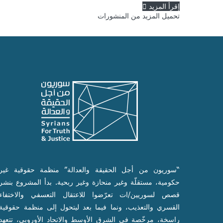
إقرأ المزيد
تحميل المزيد من المنشورات
“سوريون من أجل الحقيقة والعدالة” منظمة حقوقية غير
حكومية، مستقلّة وغير منحازة وغير ربحية. بدأ المشروع بنشر
قصص لسوريين/ات تعرّضوا للاعتقال التعسفي والاختفاء
القسري والتعذيب، ونما فيما بعد ليتحول إلى منظمة حقوقية
راسخة، مرخّصة في الشرق الأوسط والاتحاد الأوروبي، تتعهد