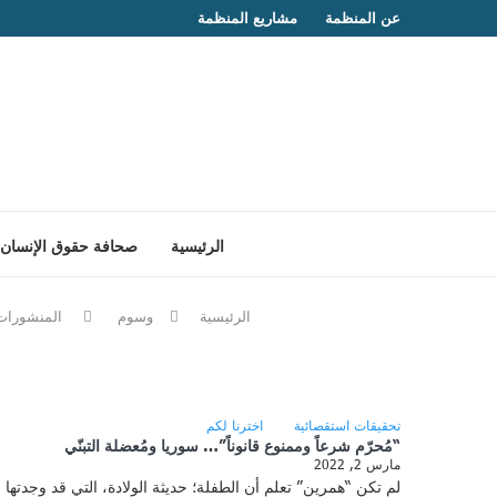
عن المنظمة
مشاريع المنظمة
الرئيسية
صحافة حقوق الإنسان
الرئيسية
وسوم
المنشورات 
تحقيقات استقصائية
اخترنا لكم
“مُحرّم شرعاً وممنوع قانوناً”… سوريا ومُعضلة التبنّي
مارس 2, 2022
لم تكن “همرين” تعلم أن الطفلة؛ حديثة الولادة، التي قد وجدتها أمام باب منزلها في مدينة ا