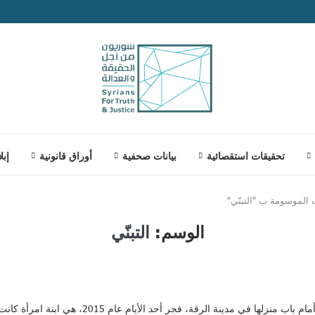
تحقيقات استقصائية
بيانات صحفية
أوراق قانونية
إبل
الموسومة ب "التبنّي"
الوسم:
التبنّي
لرقة، فجر أحد الأيام عام 2015، هي ابنة امرأة كانت هاربة من أحد مقاتلي …