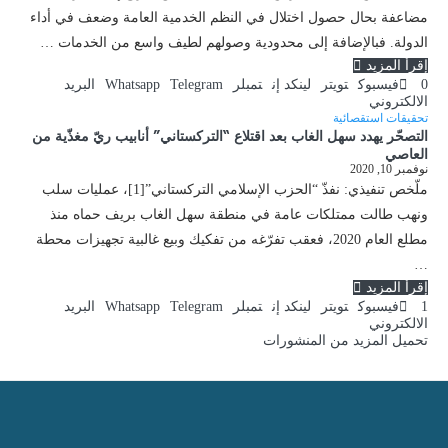
مضاعفة بحال حصول اختلال في النظم الخدمية العامة وضعف في أداء
الدولة. فبالإضافة إلى محدودية وصولهم لطيف واسع من الخدمات …
إقرأ المزيد
0
فيسبوك
تويتر
لينكد إن
تمبلر
Telegram
Whatsapp
البريد
الالكتروني
تحقيقات استقصائية
التصحّر يهدد سهل الغاب بعد اقتلاع “التركستاني” أنابيب ريّ مغذّية من
العاصي
نوفمبر 10, 2020
ملّخص تنفيذي: نفذّ “الحزب الإسلامي التركستاني”[1]، عمليات سلب
ونهب طالت ممتلكات عامة في منطقة سهل الغاب بريف حماه منذ
مطلع العام 2020، فعقب تفرّغه من تفكيك وبيع غالبية تجهيزات محطة
…
إقرأ المزيد
1
فيسبوك
تويتر
لينكد إن
تمبلر
Telegram
Whatsapp
البريد
الالكتروني
تحميل المزيد من المنشورات