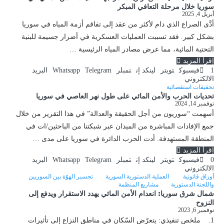
سوريا خلال مرحلة التعافي المبكر
أبريل 4, 2025
أدَّى الصراع الذي دام لأكثر من عقد إلى تفاقم أزمة المياه في سوريا
بشكل كبير. فقد تسببت العمليات العسكرية في أضرار جسيمة للبنية
التحتية المائية، مما عرض مصادر المياه الرئيسية …
إقرأ المزيد
1
فيسبوك
تويتر
لينكد إن
تمبلر
Telegram
Whatsapp
البريد
الالكتروني
تحقيقات استقصائية
تحديات الحرب والأمن المائي على طول نهر العاصي في سوريا
نوفمبر 14, 2024
أسهمت “سوريون من أجل الحقيقة والعدالة” في هذا التقرير من خلال
جمع الإفادات المباشرة من الميدان عبر شبكتنا من الباحثين/ات في
المنطقة المستهدفة. أدت الحرب الدائرة في سوريا على مدى …
إقرأ المزيد
0
فيسبوك
تويتر
لينكد إن
تمبلر
Telegram
Whatsapp
البريد
الالكتروني
أوراق قانونية
العملية الدستورية السورية
تجسير الهوّة بين السوريين
واللجنة الدستورية
مشاريع المنظمة
شمال شرق سوريا: انعدام الأمن المائي يهدد الاستقرار ويدفع إلى
النزوح
نوفمبر 6, 2023
1. ملخص تنفيذي: يتعرّض السّكان في مناطق النزاع إلى تأثيرات